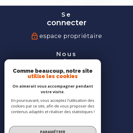
Se
connecter
espace propriétaire
Nous
suivre
Comme beaucoup, notre site
utilise les cookies
On aimerait vous accompagner pendant
votre visite.
Nous
En poursuivant, vous acceptez l'utilisation des
adhérons
cookies par ce site, afin de vous proposer des
contenus adaptés et réaliser des statistiques !
PARAMÉTRER