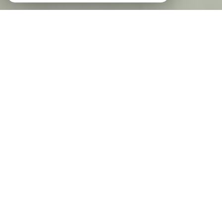
Agence IMMO-CENTER
l'immobilier à Solliès-Pont et dans le Var
Notre agence immobilière présente à Solliès-
Pont depuis plus de 25 ans, spécialisée dans
la transaction, la location et la gestion
immobilière, dans le Var.
L'agence Immo Center vous présente un
large choix de biens, sur la Vallée du Gapeau
et ses alentours. Nos agents commerciaux
vous accompagnent dans vos projets
immobiliers.