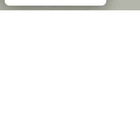
Agence IMMO-CENTER
l'immobilier à Solliès-Pont et dans le Var
Notre agence immobilière présente à Solliès-
Pont depuis plus de 25 ans, spécialisée dans
la transaction, la location et la gestion
immobilière, dans le Var.
L'agence Immo Center vous présente un
large choix de biens, sur la Vallée du Gapeau
et ses alentours. Nos agents commerciaux
vous accompagnent dans vos projets