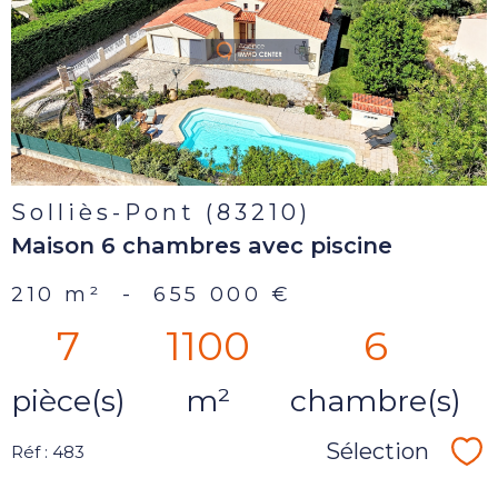
voir le
bien
Solliès-Pont (83210)
Maison 6 chambres avec piscine
210 m²
-
655 000 €
7
1100
6
pièce(s)
m²
chambre(s)
Sélection
Réf : 483
Sé