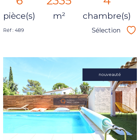
6
2335
4
pièce(s)
m²
chambre(s)
Sélection
Réf : 489
Sé
nouveauté
voir le
bien