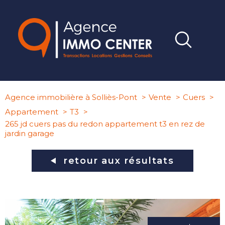
Agence immobilière à Solliès-Pont
Vente
Cuers
Appartement
T3
265 jd cuers pas du redon appartement t3 en rez de
jardin garage
retour aux résultats