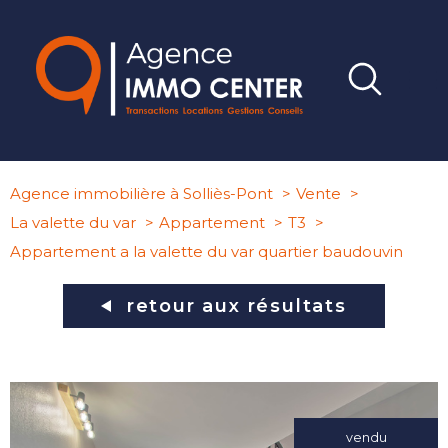
Agence immobilière à Solliès-Pont
Vente
La valette du var
Appartement
T3
Appartement a la valette du var quartier baudouvin
retour aux résultats
vendu