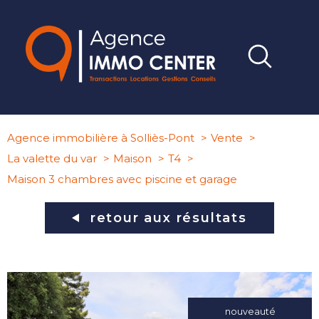
Agence immobilière à Solliès-Pont
Vente
La valette du var
Maison
T4
Maison 3 chambres avec piscine et garage
retour aux résultats
nouveauté