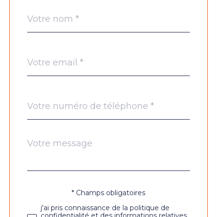
Nom
Fieldset
*
par
défaut
email
*
Téléphone
*
Message
Fieldset
*
par
défaut
* Champs obligatoires
Validation
j'ai pris connaissance de la politique de
confidentialité et des informations relatives