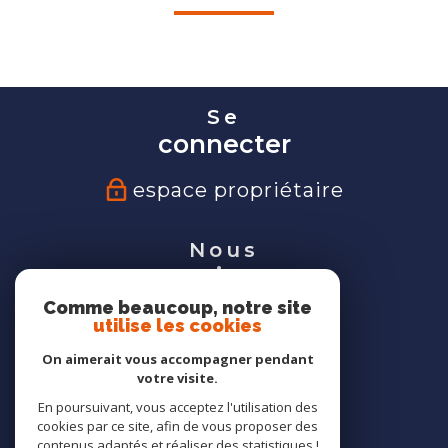
Se
connecter
espace propriétaire
Nous
suivre
Comme beaucoup, notre site
utilise les cookies
On aimerait vous accompagner pendant
votre visite.
Nous
En poursuivant, vous acceptez l'utilisation des
adhérons
cookies par ce site, afin de vous proposer des
contenus adaptés et réaliser des statistiques !