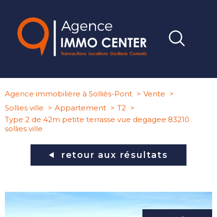
Agence immobilière à Solliès-Pont
Vente
Sollies ville
Appartement
T2
Type 2 de 42m petite terrasse vue degagee 83210
sollies ville
retour aux résultats