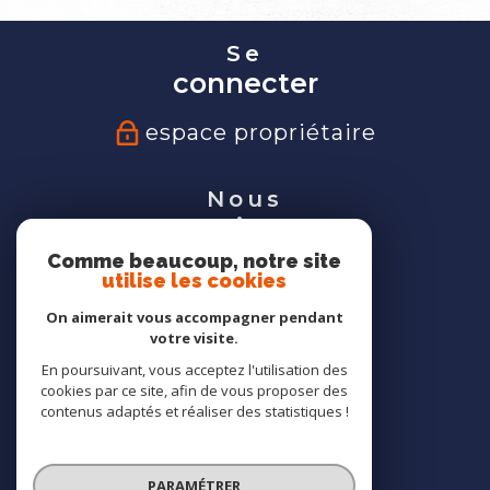
Se
connecter
espace propriétaire
Nous
suivre
Comme beaucoup, notre site
utilise les cookies
On aimerait vous accompagner pendant
votre visite.
Nous
En poursuivant, vous acceptez l'utilisation des
adhérons
cookies par ce site, afin de vous proposer des
contenus adaptés et réaliser des statistiques !
PARAMÉTRER