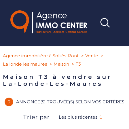
Agence immobilière à Solliès-Pont
Vente
La londe les maures
Maison
T3
Maison T3 à vendre sur
La-Londe-Les-Maures
0
ANNONCE(S) TROUVÉE(S) SELON VOS CRITÈRES
Trier par
Les plus récentes