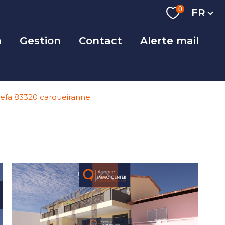
Langue
0
FR
n
Gestion
Contact
Alerte mail
vefa 83320 carqueiranne