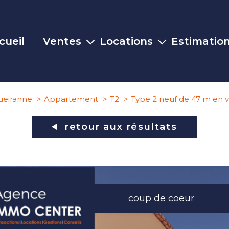
cueil
Ventes
Locations
Estimatio
Maisons
Maisons
Appartements
Appartements
ueiranne
Appartement
T2
Type 2 neuf de 47 m en 
Terrains
Commerces
retour aux résultats
Commerces
Autres biens
coup de coeur