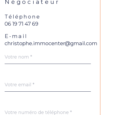
Négociateur
Téléphone
06 19 71 47 69
E-mail
christophe.immocenter@gmail.com
Nom
Fieldset
*
par
défaut
email
*
Téléphone
*