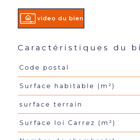
video du bien
Caractéristiques du b
Code postal
Caractéristiques
Valeurs
Surface habitable (m²)
surface terrain
Surface loi Carrez (m²)