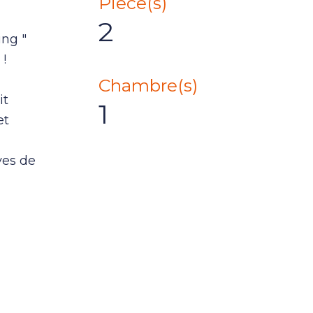
Pièce(s)
2
ing "
 !
Chambre(s)
it
1
et
ves de