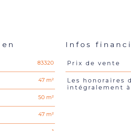
ien
Infos financ
83320
Prix de vente
Caractéristiques
Valeur
47 m²
Les honoraires 
intégralement à
50 m²
47 m²