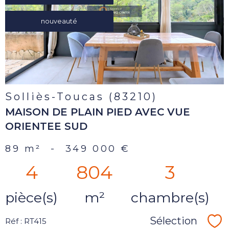
bien
nouveauté
Solliès-Toucas (83210)
MAISON DE PLAIN PIED AVEC VUE
ORIENTEE SUD
89 m²
-
349 000 €
4
804
3
pièce(s)
m²
chambre(s)
Sélection
Réf : RT415
Sé