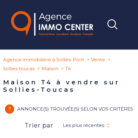
Agence immobilière à Solliès-Pont
Vente
Sollies toucas
Maison
T4
Maison T4 à vendre sur
Sollies-Toucas
7
ANNONCE(S) TROUVÉE(S) SELON VOS CRITÈRES
Trier par
Les plus récentes