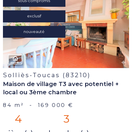
sous-compromis
voir le
exclusif
bien
nouveauté
Solliès-Toucas (83210)
Maison de village T3 avec potentiel +
local ou 3ème chambre
84 m²
-
169 000 €
4
3