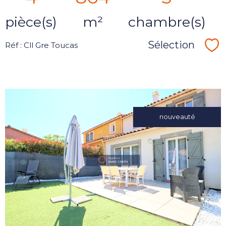
pièce(s)
m²
chambre(s)
Sélection
Réf : Cll Gre Toucas
Sé
nouveauté
voir le
bien