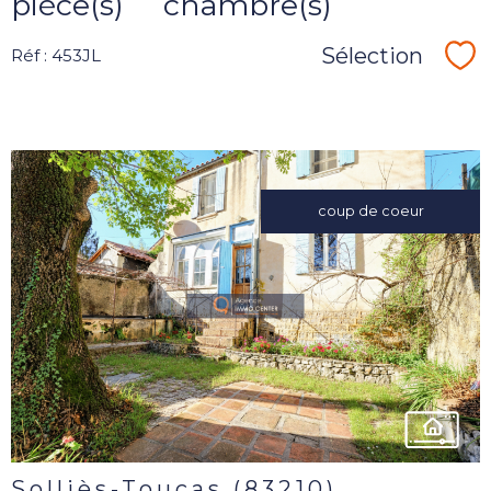
pièce(s)
chambre(s)
Sélection
Réf : 453JL
Sé
coup de coeur
voir le
bien
Solliès-Toucas (83210)