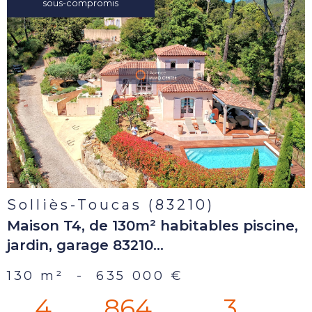
sous-compromis
voir le
bien
Solliès-Toucas (83210)
Maison T4, de 130m² habitables piscine,
jardin, garage 83210...
130 m²
-
635 000 €
4
864
3