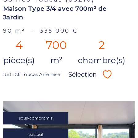
Maison Type 3/4 avec 700m² de
Jardin
90 m²
-
335 000 €
4
700
2
pièce(s)
m²
chambre(s)
Sélection
Réf : Cll Toucas Artemise
Sélectionn
sous-compromis
voir le
exclusif