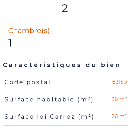
2
Chambre(s)
1
Caractéristiques du bien
83150
Code postal
Caractéristiques
Valeurs
26 m²
Surface habitable (m²)
26 m²
Surface loi Carrez (m²)