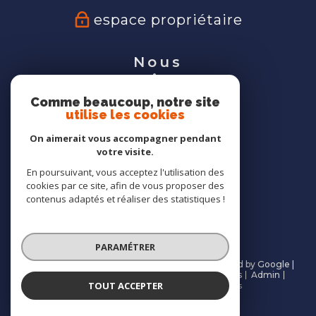
espace propriétaire
Nous
suivre
Comme beaucoup, notre site
utilise les cookies
On aimerait vous accompagner pendant
votre visite.
Nous
En poursuivant, vous acceptez l'utilisation des
adhérons
cookies par ce site, afin de vous proposer des
contenus adaptés et réaliser des statistiques !
PARAMÉTRER
© 2026 | Tous droits réservés | Traduction powered by Google |
Nos honoraires
Plan du site
Mentions légales
Admin
TOUT ACCEPTER
Partenaires
Politique RGPD
Cookies