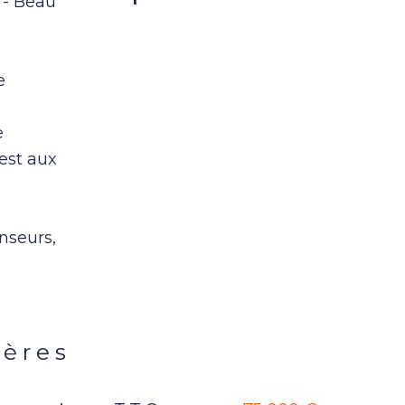
 - Beau
e
e
 est aux
nseurs,
ières