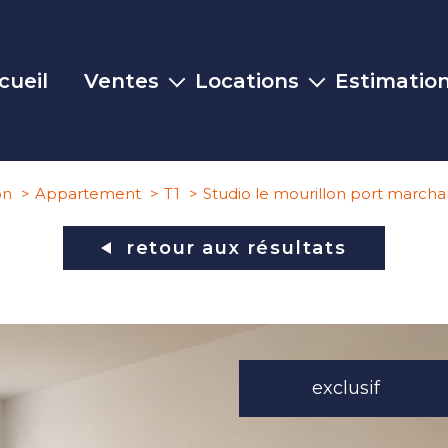
cueil
Ventes
Locations
Estimatio
Maisons
Maisons
Appartements
Appartements
on
Appartement
T1
Studio le mourillon port march
Terrains
Commerces
retour aux résultats
Commerces
Autres biens
exclusif