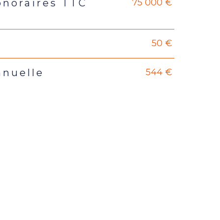
75 000 €
onoraires TTC
s
50 €
544 €
nnuelle