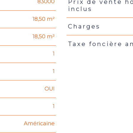
83000
Prix de vente h
Caractéristiques
Valeur
inclus
18,50 m²
Charges
18,50 m²
Taxe foncière a
1
1
OUI
1
Américaine