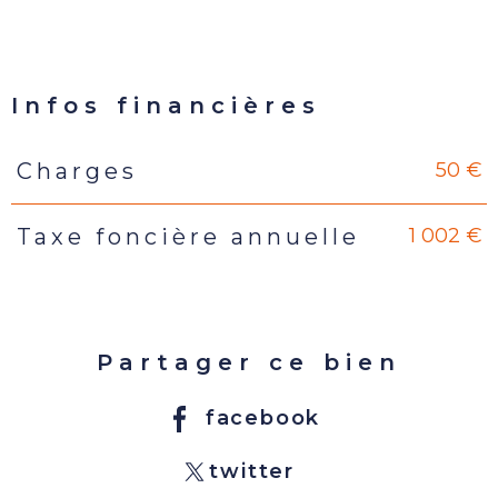
Infos financières
50 €
Charges
Caractéristiques
Valeurs
1 002 €
Taxe foncière annuelle
Partager ce bien
facebook
twitter