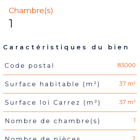
Chambre(s)
1
Caractéristiques du bien
83000
Code postal
Caractéristiques
Valeurs
37 m²
Surface habitable (m²)
37 m²
Surface loi Carrez (m²)
1
Nombre de chambre(s)
2
Nombre de pièces