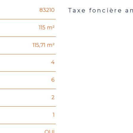
83210
Taxe foncière a
Caractéristiques
Valeur
115 m²
115,71 m²
4
6
2
1
OUI