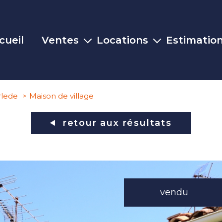
cueil
Ventes
Locations
Estimatio
Maisons
Maisons
Appartements
Appartements
rlede
Maison de village
Terrains
Commerces
retour aux résultats
Commerces
Autres biens
vendu