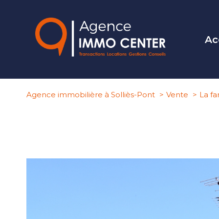
Ac
Agence immobilière à Solliès-Pont
Vente
La fa