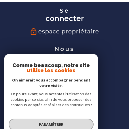
Se
connecter
espace propriétaire
Nous
suivre
Comme beaucoup, notre site
utilise les cookies
On aimerait vous accompagner pendant
votre visite.
Nous
En poursuivant, vous acceptez l'utilisation des
adhérons
cookies par ce site, afin de vous proposer des
contenus adaptés et réaliser des statistiques !
PARAMÉTRER