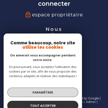
connecter
espace propriétaire
Nous
suivre
Comme beaucoup, notre site
utilise les cookies
On aimerait vous accompagner pendant
votre visite.
Nous
En poursuivant, vous acceptez l'utilisation des
adhérons
cookies par ce site, afin de vous proposer des
contenus adaptés et réaliser des statistiques !
PARAMÉTRER
© 2026 | Tous droits réservés | Traduction powered by Google |
Nos honoraires
Plan du site
Mentions légales
Admin
TOUT ACCEPTER
Partenaires
Politique RGPD
Cookies