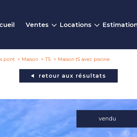
cueil
Ventes
Locations
Estimatio
Maisons
Maisons
Appartements
Appartements
es pont
Maison
T5
Maison t5 avec piscine
Terrains
Commerces
retour aux résultats
Commerces
Autres biens
vendu