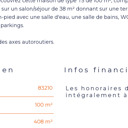
, découvrez cette maison de type T5 de 100 m², com
sur un salon/séjour de 38 m² donnant sur une ter
-pied avec une salle d'eau, une salle de bains, WC
 parkings.
es axes autoroutiers.
ien
Infos financ
83210
Les honoraires 
Caractéristiques
Valeur
intégralement à
100 m²
408 m²