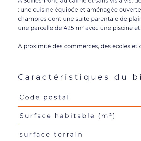
A Solliès-Pont, au calme et sans vis à vis
: une cuisine équipée et aménagée ouverte 
chambres dont une suite parentale de plain
une parcelle de 425 m² avec une piscine et
A proximité des commerces, des écoles et d
Caractéristiques du b
Code postal
Caractéristiques
Valeurs
Surface habitable (m²)
surface terrain