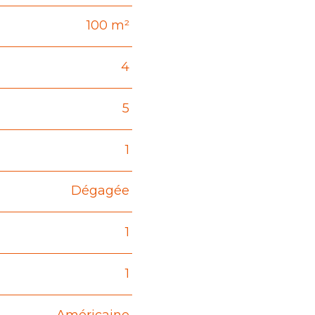
100 m²
4
5
1
Dégagée
1
1
Américaine