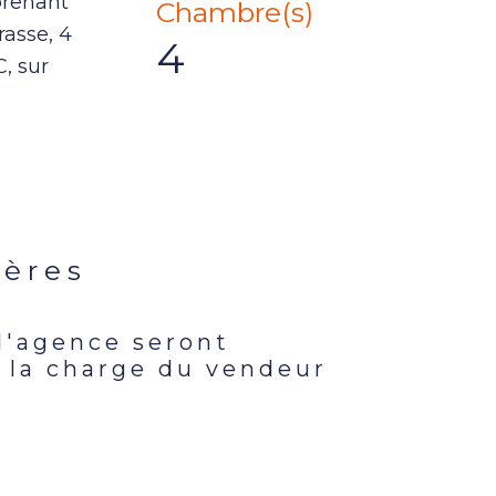
prenant
Chambre(s)
rasse, 4
4
, sur
ières
d'agence seront
s
 la charge du vendeur