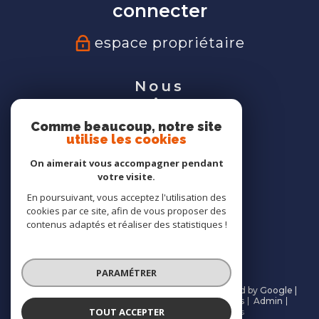
connecter
espace propriétaire
Nous
suivre
Comme beaucoup, notre site
utilise les cookies
On aimerait vous accompagner pendant
votre visite.
Nous
En poursuivant, vous acceptez l'utilisation des
adhérons
cookies par ce site, afin de vous proposer des
contenus adaptés et réaliser des statistiques !
PARAMÉTRER
© 2026 | Tous droits réservés | Traduction powered by Google |
Nos honoraires
Plan du site
Mentions légales
Admin
TOUT ACCEPTER
Partenaires
Politique RGPD
Cookies