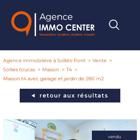
Agence immobilière à Solliès-Pont
Vente
Sollies toucas
Maison
T4
Maison t4 avec garage et jardin de 280 m2
retour aux résultats
vendu