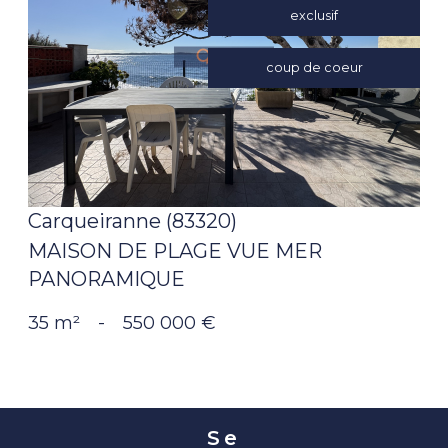
exclusif
voir le
coup de coeur
bien
Carqueiranne (83320)
MAISON DE PLAGE VUE MER
PANORAMIQUE
35 m²
-
550 000 €
Se