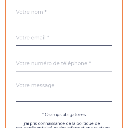
Nom
Fieldset
*
par
défaut
email
*
Téléphone
*
Message
Fieldset
*
par
défaut
* Champs obligatoires
Validation
j'ai pris connaissance de la politique de
confidentialité et des informations relatives