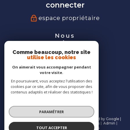
connecter
espace propriétaire
Nous
suivre
Comme beaucoup, notre site
utilise les cookies
On aimerait vous accompagner pendant
votre visite.
Nous
En poursuivant, vous acceptez l'utilisation des
adhérons
cookies par ce site, afin de vous proposer des
contenus adaptés et réaliser des statistiques !
PARAMÉTRER
© 2026 | Tous droits réservés | Traduction powered by Google |
Nos honoraires
Plan du site
Mentions légales
Admin
TOUT ACCEPTER
Partenaires
Politique RGPD
Cookies